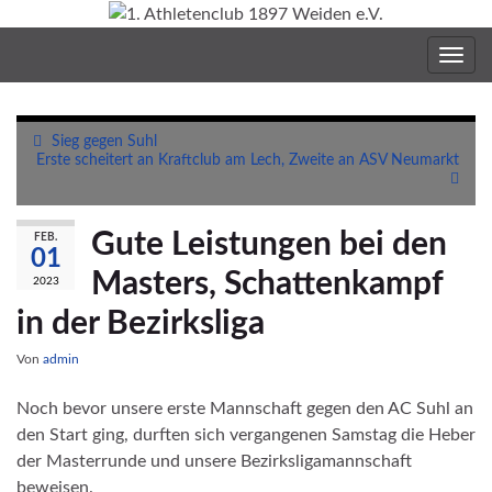
Navig
umsc
Sieg gegen Suhl
Erste scheitert an Kraftclub am Lech, Zweite an ASV Neumarkt
Gute Leistungen bei den
FEB.
01
Masters, Schattenkampf
2023
in der Bezirksliga
Von
admin
Noch bevor unsere erste Mannschaft gegen den AC Suhl an
den Start ging, durften sich vergangenen Samstag die Heber
der Masterrunde und unsere Bezirksligamannschaft
beweisen.