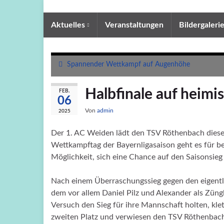
Aktuelles
Veranstaltungen
Bildergaleri
Spannender Wettkampf auf Augenhöhe
Halbfinale auf heim
FEB.
06
Von
admin
2025
Der 1. AC Weiden lädt den TSV Röthenbach diese
Wettkampftag der Bayernligasaison geht es für b
Möglichkeit, sich eine Chance auf den Saisonsieg 
Nach einem Überraschungssieg gegen den eigentl
dem vor allem Daniel Pilz und Alexander als Zün
Versuch den Sieg für ihre Mannschaft holten, kle
zweiten Platz und verwiesen den TSV Röthenbach 