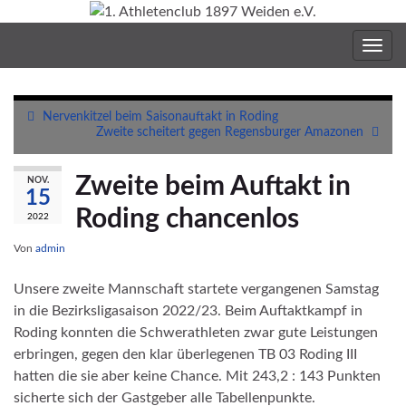
Navig
umsc
Nervenkitzel beim Saisonauftakt in Roding
Zweite scheitert gegen Regensburger Amazonen
Zweite beim Auftakt in
NOV.
15
Roding chancenlos
2022
Von
admin
Unsere zweite Mannschaft startete vergangenen Samstag
in die Bezirksligasaison 2022/23. Beim Auftaktkampf in
Roding konnten die Schwerathleten zwar gute Leistungen
erbringen, gegen den klar überlegenen TB 03 Roding III
hatten die sie aber keine Chance. Mit 243,2 : 143 Punkten
sicherte sich der Gastgeber alle Tabellenpunkte.