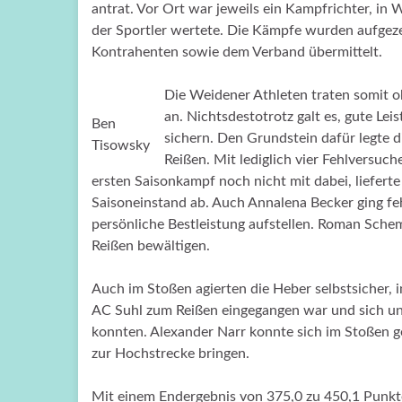
antrat. Vor Ort war jeweils ein Kampfrichter, in
der Sportler wertete. Die Kämpfe wurden aufgez
Kontrahenten sowie dem Verband übermittelt.
Die Weidener Athleten traten somit
an. Nichtsdestotrotz galt es, gute Lei
Ben
sichern. Den Grundstein dafür legte 
Tisowsky
Reißen. Mit lediglich vier Fehlversuch
ersten Saisonkampf noch nicht mit dabei, liefert
Saisoneinstand ab. Auch Annalena Becker ging fe
persönliche Bestleistung aufstellen. Roman Schem
Reißen bewältigen.
Auch im Stoßen agierten die Heber selbstsicher,
AC Suhl zum Reißen eingegangen war und sich uns
konnten. Alexander Narr konnte sich im Stoßen 
zur Hochstrecke bringen.
Mit einem Endergebnis von 375,0 zu 450,1 Punkte