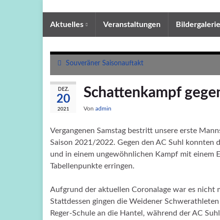
Aktuelles
Veranstaltungen
Bildergaleri
Souveräner Saisonauftakt
Schattenkampf gege
DEZ.
20
Von
admin
2021
Vergangenen Samstag bestritt unsere erste Manns
Saison 2021/2022. Gegen den AC Suhl konnten di
und in einem ungewöhnlichen Kampf mit einem En
Tabellenpunkte erringen.
Aufgrund der aktuellen Coronalage war es nicht 
Stattdessen gingen die Weidener Schwerathleten
Reger-Schule an die Hantel, während der AC Suhl