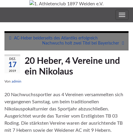
Navig
umsc
AC-Heber beiderseits des Atlantiks erfolgreich
Nachwuchs holt zwei Titel bei Bayerischer
20 Heber, 4 Vereine und
DEZ.
17
ein Nikolaus
2019
Von
admin
20 Nachwuchssportler aus 4 Vereinen versammelten sich
vergangenen Samstag, um beim traditionellen
Nikolauspokalturnier das Sportjahr abzuschließen.
Ausgerichtet wurde das Turnier vom Erstligisten TB 03
Roding. Die stärksten Vereine waren der ausrichtende TB
mit 7 Hebern sowie der Weidener AC mit 9 Hebern.