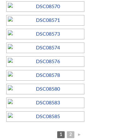
1
2
►