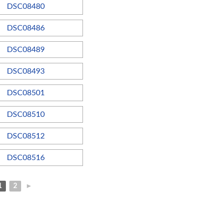
1
2
►