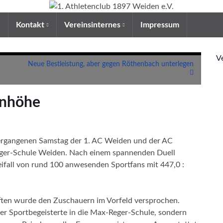
e
Kontakt
Vereinsinternes
Impressum
V
Neue Bestleistung, aber gegen Röthenbach unterlegen
enhöhe
vergangenen Samstag der 1. AC Weiden und der AC
ger-Schule Weiden. Nach einem spannenden Duell
ifall von rund 100 anwesenden Sportfans mit 447,0 :
ften wurde den Zuschauern im Vorfeld versprochen.
ner Sportbegeisterte in die Max-Reger-Schule, sondern