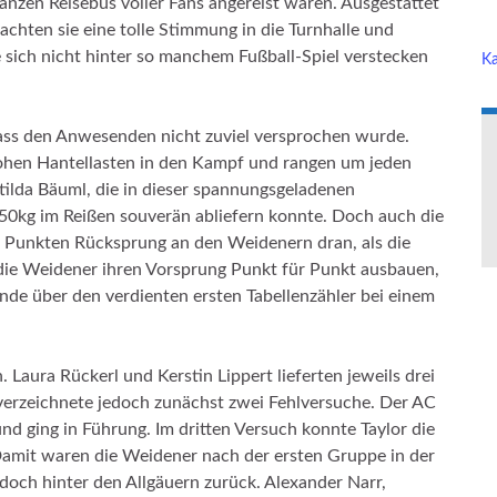
ganzen Reisebus voller Fans angereist waren. Ausgestattet
chten sie eine tolle Stimmung in die Turnhalle und
sich nicht hinter so manchem Fußball-Spiel verstecken
Ka
ass den Anwesenden nicht zuviel versprochen wurde.
ohen Hantellasten in den Kampf und rangen um jeden
ilda Bäuml, die in dieser spannungsgeladenen
0kg im Reißen souverän abliefern konnte. Doch auch die
5 Punkten Rücksprung an den Weidenern dran, als die
ie Weidener ihren Vorsprung Punkt für Punkt ausbauen,
nde über den verdienten ersten Tabellenzähler bei einem
 Laura Rückerl und Kerstin Lippert lieferten jeweils drei
 verzeichnete jedoch zunächst zwei Fehlversuche. Der AC
d ging in Führung. Im dritten Versuch konnte Taylor die
 Damit waren die Weidener nach der ersten Gruppe in der
och hinter den Allgäuern zurück. Alexander Narr,