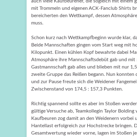
auch viele Kaufbeurener, die sogleich mit einem 
mit Trommeln und eigenen ACK-Fanclub Shirts bra
bereicherten den Wettkampf, dessen Atmosphäre 
muss.
Schon kurz nach Wettkampfbeginn wurde klar, d
Beide Mannschaften gingen vom Start weg mit h
Kilopunkt. Einen kühlen Kopf bewahrte dabei Mat
Atmosphäre ihre Mannschaftsdebüt gab und mit 5
Gastmannschaft gab alles und blieben mit nur 1,
zweite Gruppe das Reißen begann. Nun konnten d
und zur Pause freute sich die Weidener Fangemei
Zwischenstand von 174,5 : 157,3 Punkten.
Richtig spannend sollte es aber im Stoßen werden.
gültige Versuche ab, Teamkollegin Taylor Bolding
Kaufbeuren zog damit an den Weidenern vorbei un
Hantellast erfolgreich zur Hochstrecke bringen.
Gesamtwertung wieder vorne, lagen im Stoßen jed