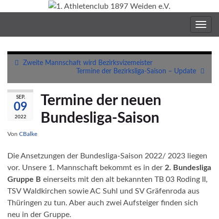
Navig
umsc
Zweite Mannschaft wird Bezirksvizemeister
Termine der Bezirksliga-Saison – Update
Termine der neuen
SEP.
09
Bundesliga-Saison
2022
Von
CBalke
Die Ansetzungen der Bundesliga-Saison 2022/ 2023 liegen
vor. Unsere 1. Mannschaft bekommt es in der
2. Bundesliga
Gruppe B
einerseits mit den alt bekannten TB 03 Roding II,
TSV Waldkirchen sowie AC Suhl und SV Gräfenroda aus
Thüringen zu tun. Aber auch zwei Aufsteiger finden sich
neu in der Gruppe.