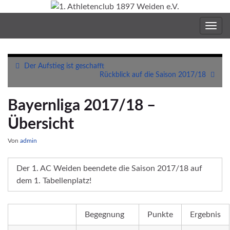
Navig
umsc
Der Aufstieg ist geschafft
Rückblick auf die Saison 2017/18
Bayernliga 2017/18 –
Übersicht
Von
admin
Der 1. AC Weiden beendete die Saison 2017/18 auf
dem 1. Tabellenplatz!
Begegnung
Punkte
Ergebnis